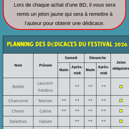
Lors de chaque achat d’une BD, il vous sera
remis un jeton jaune qui sera à remettre à
l’auteur pour obtenir une dédicace.
PLANNING DES DÉDICACES DU FESTIVAL 2026
Samedi
Dimanche
Jeton
Nom
Prénom
Après-
Après-
obligatoir
Matin
Matin
midi
midi
Laurent-
Bollée
**
**
**
frédéric
Chancerel
Marion
**
**
**
**
Chevis
Coline
**
**
**
**
Delettres
Fabien
**
**
**