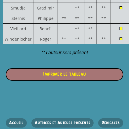
Smudja
Gradimir
**
**
**
Sternis
Philippe
**
**
**
**
Vieillard
Benoît
**
**
Windenlocher
Roger
**
**
**
**
** l’auteur sera présent
Imprimer le tableau
Accueil
Autrices et Auteurs présents
Dédicaces