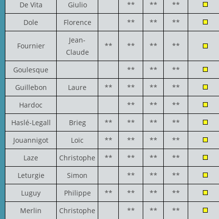
De Vita
Giulio
**
**
**
Dole
Florence
**
**
**
Jean-
Fournier
**
**
**
**
Claude
Goulesque
**
**
**
Guillebon
Laure
**
**
**
**
Hardoc
**
**
**
Haslé-Legall
Brieg
**
**
**
**
Jouannigot
Loïc
**
**
**
**
Laze
Christophe
**
**
**
**
Leturgie
Simon
**
**
**
Luguy
Philippe
**
**
**
**
Merlin
Christophe
**
**
**