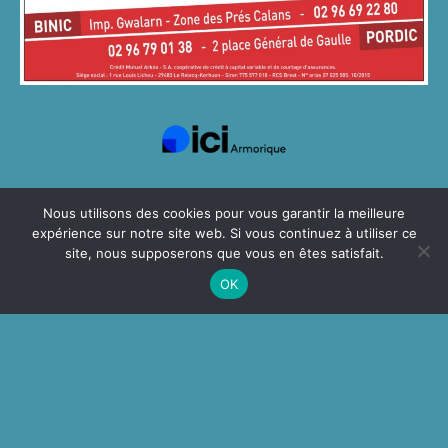
Nous utilisons des cookies pour vous garantir la meilleure
« Des Bandes
Newsletter
Localisation
expérience sur notre site web. Si vous continuez à utiliser ce
du festival
Dessinées Pour
site, nous supposerons que vous en êtes satisfait.
Saint Quay »
22410
OK
Saint-Quay-Portrieux
bullesdarmor@gmail.
com