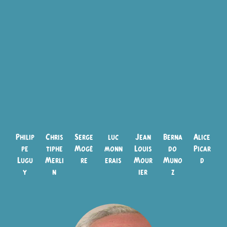
Philip
Chris
Serge
luc
Jean
Berna
Alice
pe
tiphe
Mogè
monn
Louis
do
Picar
Lugu
Merli
re
erais
Mour
Muno
d
y
n
ier
z