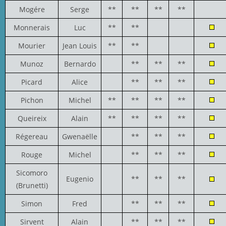
Mogére
Serge
**
**
**
**
Monnerais
Luc
**
**
Mourier
Jean Louis
**
**
Munoz
Bernardo
**
**
**
Picard
Alice
**
**
**
Pichon
Michel
**
**
**
**
Queireix
Alain
**
**
**
**
Régereau
Gwenaëlle
**
**
**
Rouge
Michel
**
**
**
Sicomoro
Eugenio
**
**
**
(Brunetti)
Simon
Fred
**
**
**
Sirvent
Alain
**
**
**