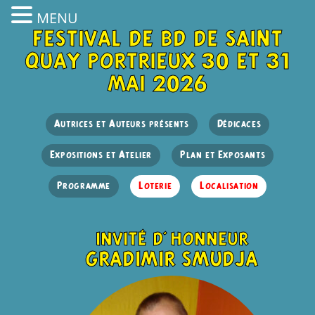
MENU
festival de bd de saint
quay portrieux 30 et 31
mai 2026
Autrices et Auteurs présents
Dédicaces
Expositions et Atelier
Plan et Exposants
Programme
Loterie
Localisation
invité d'honneur
gradimir smudja