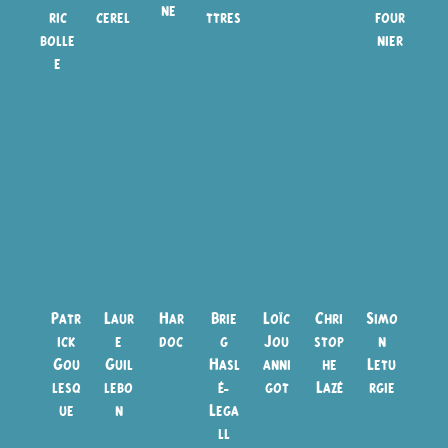
ne
ric
cerel
ttres
four
bolle
nier
e
Patr
Laur
Har
Brie
Loïc
Chri
Simo
ick
e
doc
g
Jou
stop
n
Gou
Guil
Hasl
anni
he
Letu
lesq
lebo
é-
got
Lazé
rgie
ue
n
Lega
ll