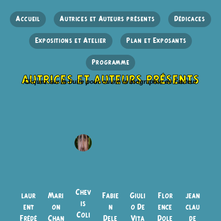
Accueil
Autrices et Auteurs présents
Dédicaces
Expositions et Atelier
Plan et Exposants
Programme
autrices et auteurs présents
Cliquez sur la bulle pour ouvrir la biographie de l'auteur
Chev
laur
Mari
Fabie
Giuli
Flor
jean
is
ent
on
n
o De
ence
clau
Coli
Frédé
Chan
Dele
Vita
Dole
de