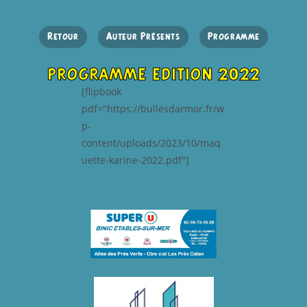
Retour
Auteur Présents
Programme
programme edition 2022
[flipbook
pdf="https://bullesdarmor.fr/w
p-
content/uploads/2023/10/maq
uette-karine-2022.pdf"]