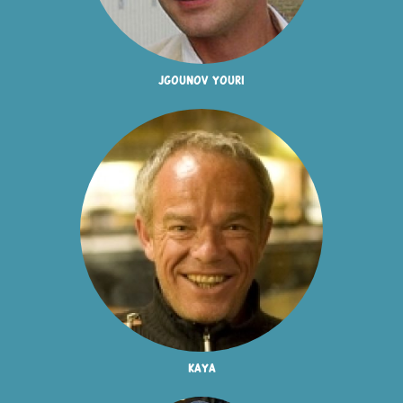
jgounov youri
kaya