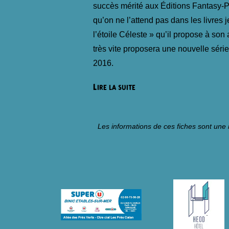
succès mérité aux Éditions Fantasy-P
qu’on ne l’attend pas dans les livres 
l’étoile Céleste » qu’il propose à son a
très vite proposera une nouvelle série 
2016.
Lire la suite
Les informations de ces fiches sont une 