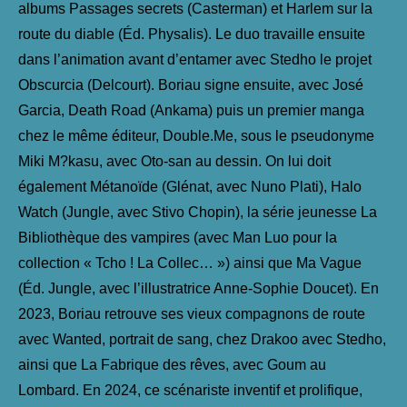
albums Passages secrets (Casterman) et Harlem sur la
route du diable (Éd. Physalis). Le duo travaille ensuite
dans l’animation avant d’entamer avec Stedho le projet
Obscurcia (Delcourt). Boriau signe ensuite, avec José
Garcia, Death Road (Ankama) puis un premier manga
chez le même éditeur, Double.Me, sous le pseudonyme
Miki M?kasu, avec Oto-san au dessin. On lui doit
également Métanoïde (Glénat, avec Nuno Plati), Halo
Watch (Jungle, avec Stivo Chopin), la série jeunesse La
Bibliothèque des vampires (avec Man Luo pour la
collection « Tcho ! La Collec… ») ainsi que Ma Vague
(Éd. Jungle, avec l’illustratrice Anne-Sophie Doucet). En
2023, Boriau retrouve ses vieux compagnons de route
avec Wanted, portrait de sang, chez Drakoo avec Stedho,
ainsi que La Fabrique des rêves, avec Goum au
Lombard. En 2024, ce scénariste inventif et prolifique,