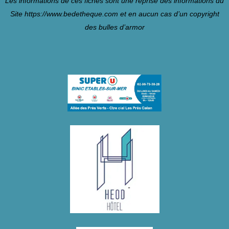
Les informations de ces fiches sont une reprise des informations du
Site
https://www.bedetheque.com
et en aucun cas d’un copyright
des bulles d’armor