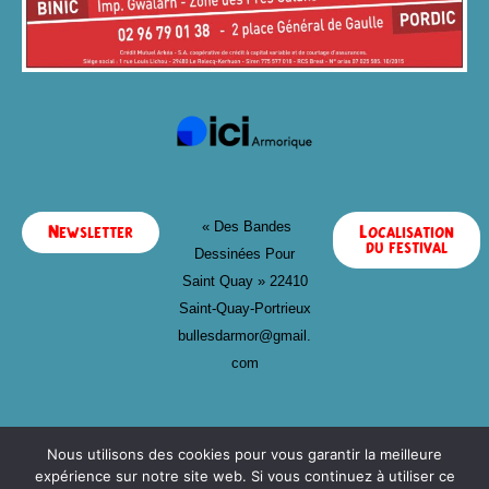
« Des Bandes
Newsletter
Localisation
du festival
Dessinées Pour
Saint Quay »
22410
Saint-Quay-Portrieux
bullesdarmor@gmail.
com
Nous utilisons des cookies pour vous garantir la meilleure
expérience sur notre site web. Si vous continuez à utiliser ce