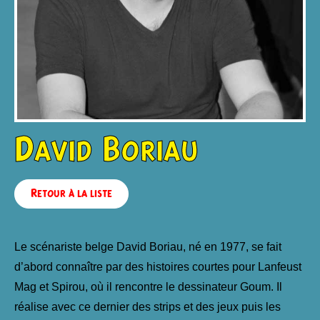
David Boriau
Retour à la liste
Le scénariste belge David Boriau, né en 1977, se fait
d’abord connaître par des histoires courtes pour Lanfeust
Mag et Spirou, où il rencontre le dessinateur Goum. Il
réalise avec ce dernier des strips et des jeux puis les