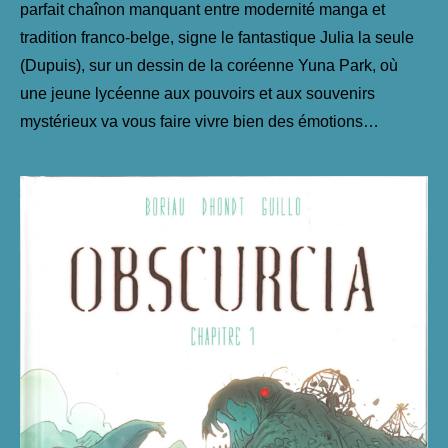
parfait chaînon manquant entre modernité manga et
tradition franco-belge, signe le fantastique Julia la seule
(Dupuis), sur un dessin de la coréenne Yuna Park, où
une jeune lycéenne aux pouvoirs et aux souvenirs
mystérieux va vous faire vivre bien des émotions…