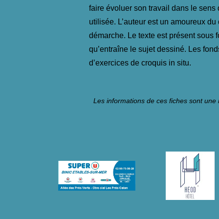
faire évoluer son travail dans le sens 
utilisée. L’auteur est un amoureux du d
démarche. Le texte est présent sous 
qu’entraîne le sujet dessiné. Les fond
d’exercices de croquis in situ.
Les informations de ces fiches sont une 