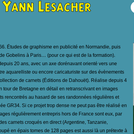
Yann Lesacher
66. Études de graphisme en publicité en Normandie, puis
e Gobelins à Paris… (pour ce qui est de la formation).
 depuis 20 ans, avec un axe dorénavant orienté vers une
re aquarelliste ou encore caricaturiste sur des évènements
collection de carnets (Éditions de Dahouët). Réalise depuis 4
n tour de Bretagne en détail en retranscrivant en images
nts rencontrés au hasard de ses randonnées régulières et
ée GR34. Si ce projet trop dense ne peut pas être réalisé en
voyages régulièrement entrepris hors de France sont eux, par
 des carnets croqués en direct (Argentine, Tanzanie,
upé en épais tomes de 128 pages est aussi là un prétexte à