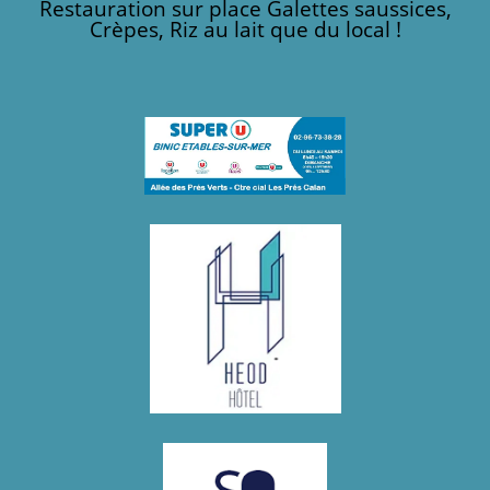
Restauration sur place Galettes saussices,
Crèpes, Riz au lait que du local !