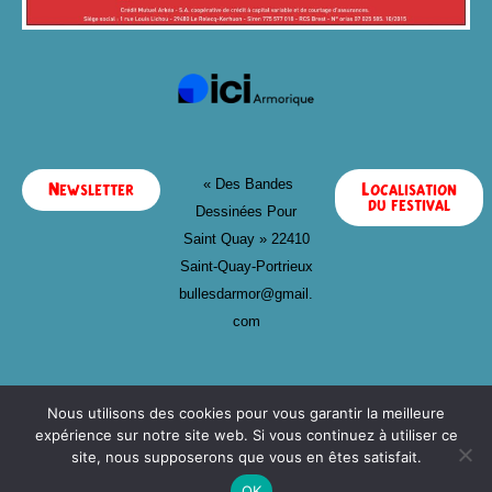
« Des Bandes
Newsletter
Localisation
du festival
Dessinées Pour
Saint Quay »
22410
Saint-Quay-Portrieux
bullesdarmor@gmail.
com
Nous utilisons des cookies pour vous garantir la meilleure
expérience sur notre site web. Si vous continuez à utiliser ce
site, nous supposerons que vous en êtes satisfait.
OK