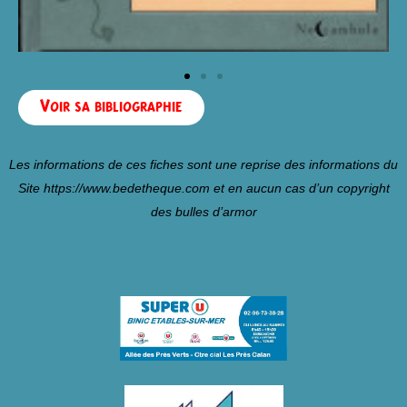
Voir sa bibliographie
Les informations de ces fiches sont une reprise des informations du
Site
https://www.bedetheque.com
et en aucun cas d’un copyright
des bulles d’armor