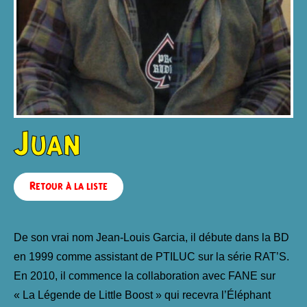
Juan
Retour à la liste
De son vrai nom Jean-Louis Garcia, il débute dans la BD
en 1999 comme assistant de PTILUC sur la série RAT’S.
En 2010, il commence la collaboration avec FANE sur
« La Légende de Little Boost » qui recevra l’Éléphant